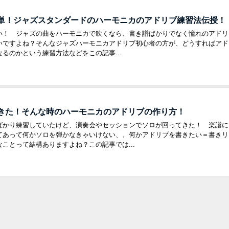
単！ジャズスタンダードのハーモニカのアドリブ練習法伝授！
い！ ジャズの曲をハーモニカで吹くなら、書き譜ばかりでなく憧れのアドリ
いですよね？そんなジャズハーモニカアドリブ初心者の方が、どうすればアド
るのかという練習方法などをこの記事...
きた！そんな時のハーモニカのアドリブの作り方！
ばかり練習していたけど、演奏会やセッションでソロが回ってきた！ 楽譜に
てあって何かソロを弾かなきゃいけない、、何かアドリブを書きたい＝書きリ
ことって結構ありますよね？この記事では...