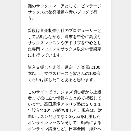
謎のサックスマニアとして、ビンテージ
サックスの啓発活動を青いブログで行
う。
普段は音楽制作会社のプロデューサーと
して活動しながら、週末を中心に高度な
サックスレッスンやアドリブを中心とし
た専門レッスンをサックス以外の音楽家
にも行っています。
購入支援した楽器、選定した楽器は100
本以上、マウスピースも皆さんの100倍
くらいは試したことあると思います。
このサイトでは、ジャズ初心者から上級
者まで役に立つ情報をまとめて掲載して
います。高田馬場アドリブ塾は２０１１
年設立で10年が経ちました。現在は、対
面レッスンだけでなくSkypeを利用した
オンラインレッスンそして、動画による
オンライン講座など、日本全国、海外へ