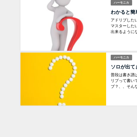
ハーモニカ
わかると簡
アドリブした
マスターした
出来るようにな
ハーモニカ
ソロが出て
普段は書き譜
リブって書い
ブ？、、そんな