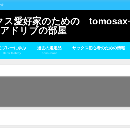
ます
愛好家のための tomosax~
スとアドリブの部屋
モブレーに学ぶ
過去の選定品
サックス初心者のための情報
Hank Mobley
consultant