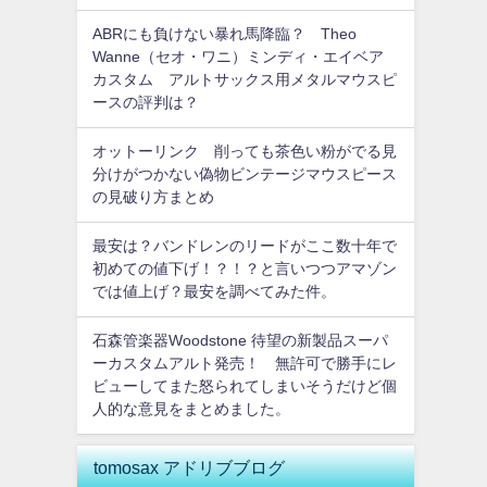
ABRにも負けない暴れ馬降臨？ Theo
Wanne（セオ・ワニ）ミンディ・エイベア
カスタム アルトサックス用メタルマウスピ
ースの評判は？
オットーリンク 削っても茶色い粉がでる見
分けがつかない偽物ビンテージマウスピース
の見破り方まとめ
最安は？バンドレンのリードがここ数十年で
初めての値下げ！？！？と言いつつアマゾン
では値上げ？最安を調べてみた件。
石森管楽器Woodstone 待望の新製品スーパ
ーカスタムアルト発売！ 無許可で勝手にレ
ビューしてまた怒られてしまいそうだけど個
人的な意見をまとめました。
tomosax アドリブブログ