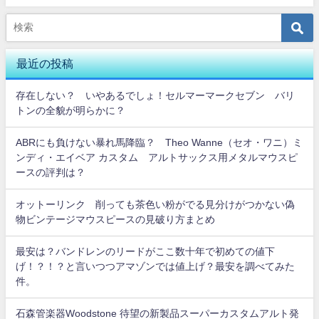
最近の投稿
存在しない？ いやあるでしょ！セルマーマークセブン バリ
トンの全貌が明らかに？
ABRにも負けない暴れ馬降臨？ Theo Wanne（セオ・ワニ）ミ
ンディ・エイベア カスタム アルトサックス用メタルマウスピ
ースの評判は？
オットーリンク 削っても茶色い粉がでる見分けがつかない偽
物ビンテージマウスピースの見破り方まとめ
最安は？バンドレンのリードがここ数十年で初めての値下
げ！？！？と言いつつアマゾンでは値上げ？最安を調べてみた
件。
石森管楽器Woodstone 待望の新製品スーパーカスタムアルト発