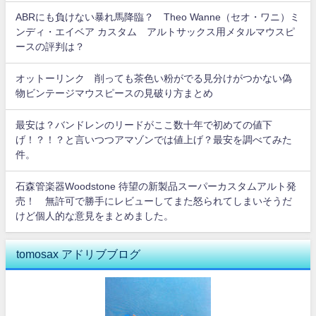
ABRにも負けない暴れ馬降臨？ Theo Wanne（セオ・ワニ）ミ
ンディ・エイベア カスタム アルトサックス用メタルマウスピ
ースの評判は？
オットーリンク 削っても茶色い粉がでる見分けがつかない偽
物ビンテージマウスピースの見破り方まとめ
最安は？バンドレンのリードがここ数十年で初めての値下
げ！？！？と言いつつアマゾンでは値上げ？最安を調べてみた
件。
石森管楽器Woodstone 待望の新製品スーパーカスタムアルト発
売！ 無許可で勝手にレビューしてまた怒られてしまいそうだ
けど個人的な意見をまとめました。
tomosax アドリブブログ