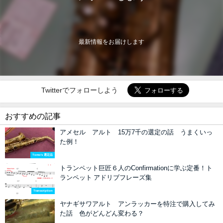
最新情報をお届けします
Twitterでフォローしよう
おすすめの記事
アメセル アルト 15万7千の選定の話 うまくいっ
た例！
Tomo's 選定品
トランペット巨匠６人のConfirmationに学ぶ定番！ト
ランペット アドリブフレーズ集
Transcription
ヤナギサワアルト アンラッカーを特注で購入してみ
た話 色がどんどん変わる？