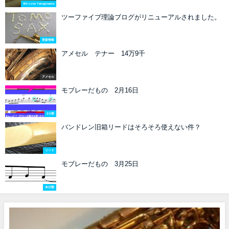
We Love Yanagisawa
ツーファイブ理論ブログがリニューアルされました。
更新情報
アメセル テナー 14万9千
アメセル
モブレーだもの 2月16日
2小節
バンドレン旧箱リードはそろそろ使えない件？
リード
モブレーだもの 3月25日
未分類