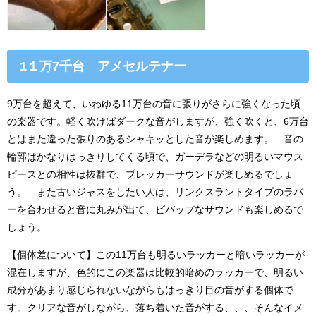
1１万7千台 アメセルテナー
9万台を超えて、いわゆる11万台の音に張りがさらに強くなった頃
の楽器です。軽く吹けばダークな音がしますが、強く吹くと、6万台
とはまた違った張りのあるシャキッとした音が楽しめます。 音の
輪郭はかなりはっきりしてくる頃で、ガーデラなどの明るいマウス
ピースとの相性は抜群で、ブレッカーサウンドが楽しめるでしょ
う。 また古いジャスをしたい人は、リンクスラントタイプのラバ
ーを合わせると音に丸みが出て、ビバップなサウンドも楽しめるで
しょう。
【個体差について】この11万台も明るいラッカーと暗いラッカーが
混在しますが、色的にこの楽器は比較的暗めのラッカーで、明るい
成分があまり感じられないながらもはっきり目の音がする個体で
す。クリアな音がしながら、落ち着いた音がする、、、そんなイメ