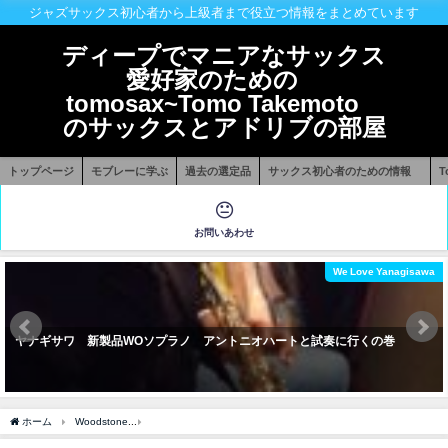
ジャズサックス初心者から上級者まで役立つ情報をまとめています
ディープでマニアなサックス
愛好家のための
tomosax~Tomo Takemoto
のサックスとアドリブの部屋
トップページ
モブレーに学ぶ
過去の選定品
サックス初心者のための情報
お問いあわせ
We Love Yanagisawa
ヤナギサワ 新製品WOソプラノ アントニオハートと試奏に行くの巻
ホーム
Woodstone
ビンテージ買うなら今！即戦力アメセルテナーが一度に大量入荷