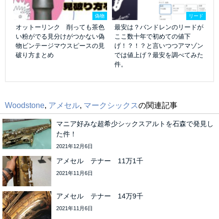
偽物
リード
オットーリンク 削っても茶色
最安は？バンドレンのリードが
い粉がでる見分けがつかない偽
ここ数十年で初めての値下
物ビンテージマウスピースの見
げ！？！？と言いつつアマゾン
破り方まとめ
では値上げ？最安を調べてみた
件。
Woodstone
,
アメセル
,
マークシックス
の関連記事
マニア好みな超希少シックスアルトを石森で発見し
た件！
2021年12月6日
アメセル テナー 11万1千
2021年11月6日
アメセル テナー 14万9千
2021年11月6日