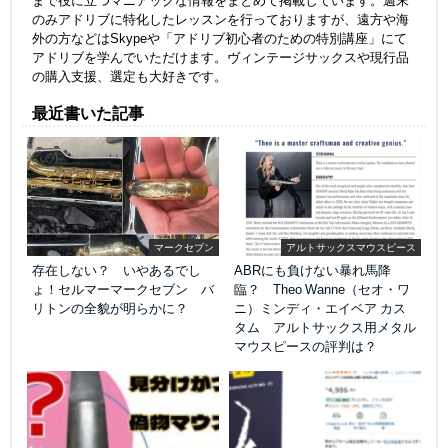
まで役に立つマニアックな情報をまとめて掲載しています。週末
のみアドリブに特化したレッスンを行っておりますが、遠方や海
外の方などはSkypeや「アドリブ初心者のための特別講座」にて
アドリブを学んでいただけます。ヴィンテージサックスや現行品
の購入支援、選定も大好きです。
最近書いた記事
マークセブン
アルトサックスマウスピース
存在しない？ いやあるでし
ABRにも負けない暴れ馬降
ょ！セルマーマークセブン バ
臨？ Theo Wanne（セオ・ワ
リトンの全貌が明らかに？
ニ）ミンディ・エイベア カス
タム アルトサックス用メタル
マウスピースの評判は？