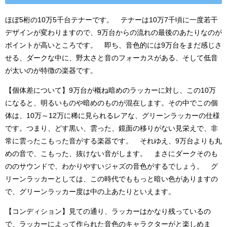
ほぼ5桁の10万5千台テナーです。 テナーは10万7千頃に一度若干
デザインが変わりますので、9万台からの流れの最後のあたりなのが
ポイントが高いところです。 即ち、音色的には9万台をまだ感じさ
せる、ダークな中に、野太さと音のフォーカスがある、そして低音
が太いのが特徴の楽器です。
【個体差について】9万台が概ね暗めのラッカーに対し、この10万
になると、明るいものや暗めのものが混在します。その中でこの個
体は、10万～12万に稀に見られるレアな、グリーンラッカーの仕様
です。つまり、どす黒い、雲った、鏡面の移りがない見栄えで、非
常に雲ったこもった音がする楽器です。 それゆえ、9万台よりも丸
めの音で、こもった、抜けない音がします。 まさにダークそのも
ののサウンドで、わかりやすいジャズの音色がするでしょう。 グ
リーンラッカーとしては、この時代でももっと暗い色がありますの
で、グリーンラッカー度は中の上あたりといえます。
【コンディション】見ての通り、ラッカーはかなり残っているの
で、ラッカーによって作られた音色のキャラクターがと楽しめま