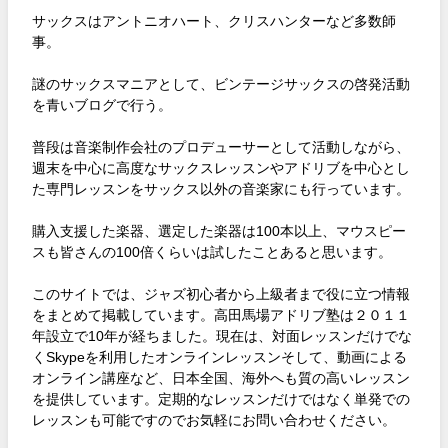
サックスはアントニオハート、クリスハンターなど多数師
事。
謎のサックスマニアとして、ビンテージサックスの啓発活動
を青いブログで行う。
普段は音楽制作会社のプロデューサーとして活動しながら、
週末を中心に高度なサックスレッスンやアドリブを中心とし
た専門レッスンをサックス以外の音楽家にも行っています。
購入支援した楽器、選定した楽器は100本以上、マウスピー
スも皆さんの100倍くらいは試したことあると思います。
このサイトでは、ジャズ初心者から上級者まで役に立つ情報
をまとめて掲載しています。高田馬場アドリブ塾は２０１１
年設立で10年が経ちました。現在は、対面レッスンだけでな
くSkypeを利用したオンラインレッスンそして、動画による
オンライン講座など、日本全国、海外へも質の高いレッスン
を提供しています。定期的なレッスンだけではなく単発での
レッスンも可能ですのでお気軽にお問い合わせください。