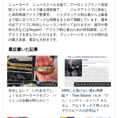
ニューヨーク ニュースクールを経て、アーロンコプランド音楽
院ジャズサックスで修士課程修了。 ジャズアドリブに特化し
た高田馬場アドリブ塾運営。 ジャズサックス初心者から上級者
まで役に立つマニアックな情報をまとめて掲載しています。週末
のみアドリブに特化したレッスンを行っておりますが、遠方や海
外の方などはSkypeや「アドリブ初心者のための特別講座」にて
アドリブを学んでいただけます。ヴィンテージサックスや現行品
の購入支援、選定も大好きです。
最近書いた記事
マークセブン
アルトサックスマウスピース
存在しない？ いやあるでし
ABRにも負けない暴れ馬降
ょ！セルマーマークセブン バ
臨？ Theo Wanne（セオ・ワ
リトンの全貌が明らかに？
ニ）ミンディ・エイベア カス
タム アルトサックス用メタル
マウスピースの評判は？