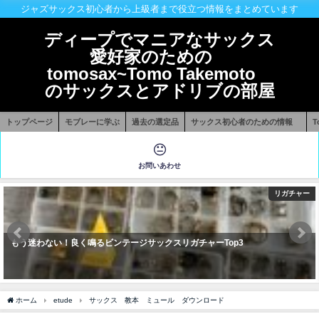
ジャズサックス初心者から上級者まで役立つ情報をまとめています
ディープでマニアなサックス
愛好家のための
tomosax~Tomo Takemoto
のサックスとアドリブの部屋
トップページ
モブレーに学ぶ
過去の選定品
サックス初心者のための情報
お問いあわせ
リガチャー
もう迷わない！良く鳴るビンテージサックスリガチャーTop3
ホーム
etude
サックス 教本 ミュール ダウンロード