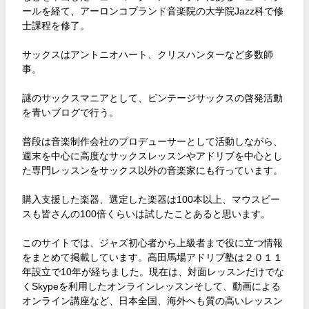
ールを経て、アーロンコプランド音楽院の大学院Jazz科で修
士課程を修了。
サックスはアントニオハート、クリスハンターなど多数師
事。
謎のサックスマニアとして、ビンテージサックスの啓発活動
を青いブログで行う。
普段は音楽制作会社のプロデューサーとして活動しながら、
週末を中心に高度なサックスレッスンやアドリブを中心とし
た専門レッスンをサックス以外の音楽家にも行っています。
購入支援した楽器、選定した楽器は100本以上、マウスピー
スも皆さんの100倍くらいは試したことあると思います。
このサイトでは、ジャズ初心者から上級者まで役に立つ情報
をまとめて掲載しています。高田馬場アドリブ塾は２０１１
年設立で10年が経ちました。現在は、対面レッスンだけでな
くSkypeを利用したオンラインレッスンそして、動画による
オンライン講座など、日本全国、海外へも質の高いレッスン