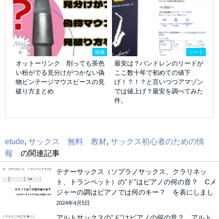
偽物
リード
オットーリンク 削っても茶色
最安は？バンドレンのリードが
い粉がでる見分けがつかない偽
ここ数十年で初めての値下
物ビンテージマウスピースの見
げ！？！？と言いつつアマゾン
破り方まとめ
では値上げ？最安を調べてみた
件。
etude
,
サックス 無料 教材
,
サックス初心者のための情
報
の関連記事
テナーサックス（ソプラノサックス、クラリネッ
ト、トランペット）の”ド”はピアノの何の音？ Cメ
ジャーの調はピアノでは何のキー？ を表にしまし
た。
2024年4月5日
アルトサックスの”ド”はピアノの何の音？ アルト