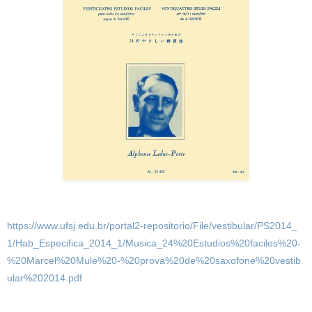
https://www.ufsj.edu.br/portal2-repositorio/File/vestibular/PS2014_
1/Hab_Especifica_2014_1/Musica_24%20Estudios%20faciles%20-
%20Marcel%20Mule%20-%20prova%20de%20saxofone%20vestib
ular%202014.pdf