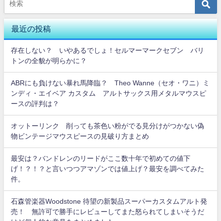
最近の投稿
存在しない？ いやあるでしょ！セルマーマークセブン バリ
トンの全貌が明らかに？
ABRにも負けない暴れ馬降臨？ Theo Wanne（セオ・ワニ）ミ
ンディ・エイベア カスタム アルトサックス用メタルマウスピ
ースの評判は？
オットーリンク 削っても茶色い粉がでる見分けがつかない偽
物ビンテージマウスピースの見破り方まとめ
最安は？バンドレンのリードがここ数十年で初めての値下
げ！？！？と言いつつアマゾンでは値上げ？最安を調べてみた
件。
石森管楽器Woodstone 待望の新製品スーパーカスタムアルト発
売！ 無許可で勝手にレビューしてまた怒られてしまいそうだ