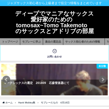
ジャズサックス初心者から上級者まで役立つ情報をまとめています
ディープでマニアなサックス
愛好家のための
tomosax~Tomo Takemoto
のサックスとアドリブの部屋
トップページ
モブレーに学ぶ
過去の選定品
サックス初心者のための情報
お問いあわせ
未分類
マークシックスの選定 201809 石森管楽器にて
ホーム
Hank Mobley教
モブレーだもの 4月16日