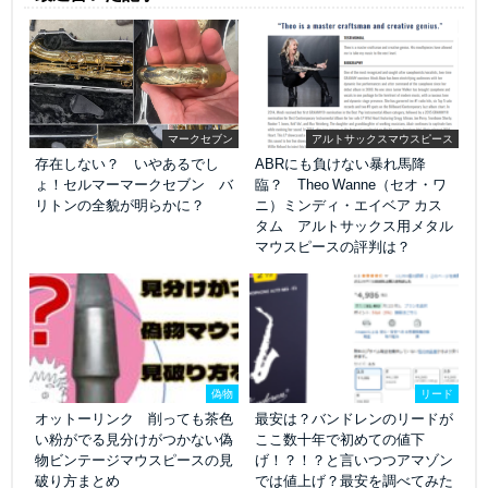
マークセブン
アルトサックスマウスピース
存在しない？ いやあるでし
ABRにも負けない暴れ馬降
ょ！セルマーマークセブン バ
臨？ Theo Wanne（セオ・ワ
リトンの全貌が明らかに？
ニ）ミンディ・エイベア カス
タム アルトサックス用メタル
マウスピースの評判は？
偽物
リード
オットーリンク 削っても茶色
最安は？バンドレンのリードが
い粉がでる見分けがつかない偽
ここ数十年で初めての値下
物ビンテージマウスピースの見
げ！？！？と言いつつアマゾン
破り方まとめ
では値上げ？最安を調べてみた