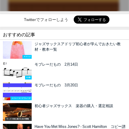
Twitterでフォローしよう
おすすめの記事
ジャズサックスアドリブ初心者が学んでおきたい教
材・教本一覧
アドリブ
モブレーだもの 2月14日
2小節
モブレーだもの 3月20日
メジャーコードフレーズ
初心者ジャズサックス 楽器の購入・選定相談
サックス初心者のための情報
Have You Met Miss Jones? - Scott Hamilton コピー譜