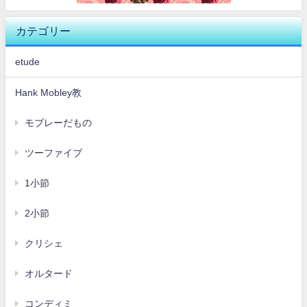
カテゴリー
etude
Hank Mobley教
モブレーだもの
ツーファイブ
1小節
2小節
クリシェ
オルタード
コンディミ