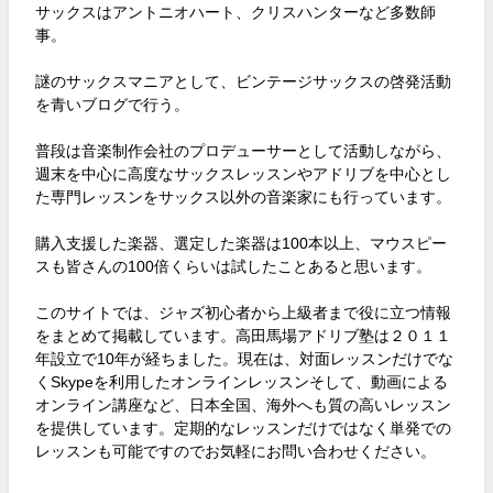
サックスはアントニオハート、クリスハンターなど多数師
事。
謎のサックスマニアとして、ビンテージサックスの啓発活動
を青いブログで行う。
普段は音楽制作会社のプロデューサーとして活動しながら、
週末を中心に高度なサックスレッスンやアドリブを中心とし
た専門レッスンをサックス以外の音楽家にも行っています。
購入支援した楽器、選定した楽器は100本以上、マウスピー
スも皆さんの100倍くらいは試したことあると思います。
このサイトでは、ジャズ初心者から上級者まで役に立つ情報
をまとめて掲載しています。高田馬場アドリブ塾は２０１１
年設立で10年が経ちました。現在は、対面レッスンだけでな
くSkypeを利用したオンラインレッスンそして、動画による
オンライン講座など、日本全国、海外へも質の高いレッスン
を提供しています。定期的なレッスンだけではなく単発での
レッスンも可能ですのでお気軽にお問い合わせください。