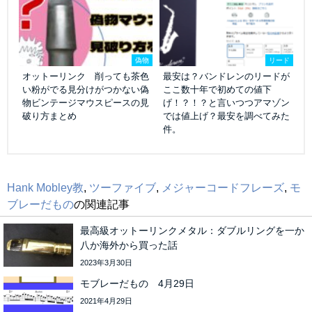
偽物
リード
オットーリンク 削っても茶色
最安は？バンドレンのリードが
い粉がでる見分けがつかない偽
ここ数十年で初めての値下
物ビンテージマウスピースの見
げ！？！？と言いつつアマゾン
破り方まとめ
では値上げ？最安を調べてみた
件。
Hank Mobley教
,
ツーファイブ
,
メジャーコードフレーズ
,
モ
ブレーだもの
の関連記事
最高級オットーリンクメタル：ダブルリングを一か
八か海外から買った話
2023年3月30日
モブレーだもの 4月29日
2021年4月29日