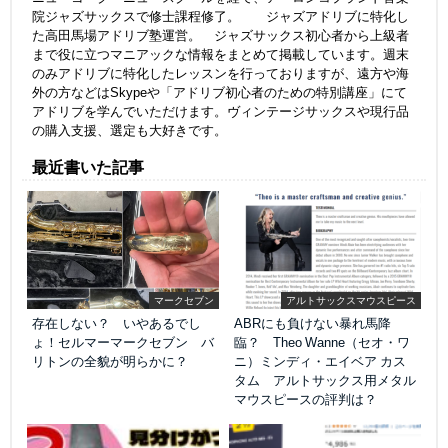
院ジャズサックスで修士課程修了。 ジャズアドリブに特化し
た高田馬場アドリブ塾運営。 ジャズサックス初心者から上級者
まで役に立つマニアックな情報をまとめて掲載しています。週末
のみアドリブに特化したレッスンを行っておりますが、遠方や海
外の方などはSkypeや「アドリブ初心者のための特別講座」にて
アドリブを学んでいただけます。ヴィンテージサックスや現行品
の購入支援、選定も大好きです。
最近書いた記事
マークセブン
アルトサックスマウスピース
存在しない？ いやあるでし
ABRにも負けない暴れ馬降
ょ！セルマーマークセブン バ
臨？ Theo Wanne（セオ・ワ
リトンの全貌が明らかに？
ニ）ミンディ・エイベア カス
タム アルトサックス用メタル
マウスピースの評判は？