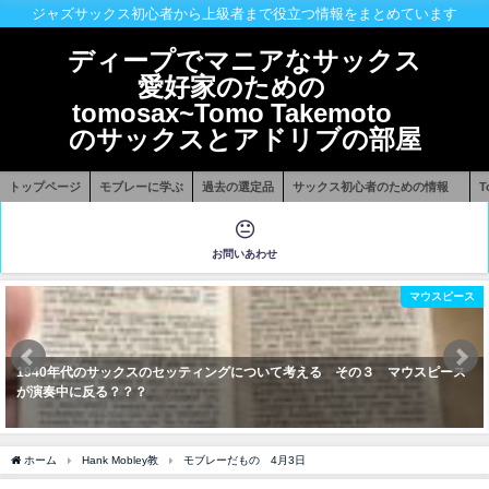
ジャズサックス初心者から上級者まで役立つ情報をまとめています
ディープでマニアなサックス
愛好家のための
tomosax~Tomo Takemoto
のサックスとアドリブの部屋
トップページ
モブレーに学ぶ
過去の選定品
サックス初心者のための情報
お問いあわせ
マウスピース
1940年代のサックスのセッティングについて考える その３ マウスピース
が演奏中に反る？？？
ホーム
Hank Mobley教
モブレーだもの 4月3日