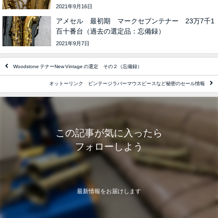
2021年9月16日
アメセル 最初期 マークセブンテナー 23万7千1
百十番台（過去の選定品：忘備録）
2021年9月7日
Woodstone テナーNew Vintage の選定 その２（忘備録）
オットーリンク ビンテージラバーマウスピースなど秘密のセール情報
この記事が気に入ったら
フォローしよう
最新情報をお届けします