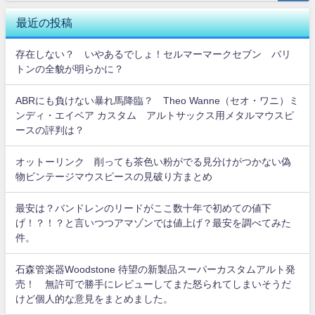
最近の投稿
存在しない？ いやあるでしょ！セルマーマークセブン バリ
トンの全貌が明らかに？
ABRにも負けない暴れ馬降臨？ Theo Wanne（セオ・ワニ）ミ
ンディ・エイベア カスタム アルトサックス用メタルマウスピ
ースの評判は？
オットーリンク 削っても茶色い粉がでる見分けがつかない偽
物ビンテージマウスピースの見破り方まとめ
最安は？バンドレンのリードがここ数十年で初めての値下
げ！？！？と言いつつアマゾンでは値上げ？最安を調べてみた
件。
石森管楽器Woodstone 待望の新製品スーパーカスタムアルト発
売！ 無許可で勝手にレビューしてまた怒られてしまいそうだ
けど個人的な意見をまとめました。