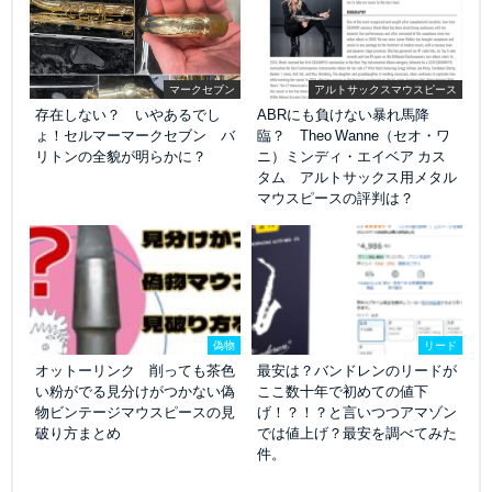
マークセブン
アルトサックスマウスピース
存在しない？ いやあるでし
ABRにも負けない暴れ馬降
ょ！セルマーマークセブン バ
臨？ Theo Wanne（セオ・ワ
リトンの全貌が明らかに？
ニ）ミンディ・エイベア カス
タム アルトサックス用メタル
マウスピースの評判は？
偽物
リード
オットーリンク 削っても茶色
最安は？バンドレンのリードが
い粉がでる見分けがつかない偽
ここ数十年で初めての値下
物ビンテージマウスピースの見
げ！？！？と言いつつアマゾン
破り方まとめ
では値上げ？最安を調べてみた
件。