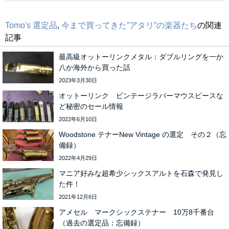
Tomo's 選定品
,
今まで買ってきた”アタリ”の楽器たち
の関連
記事
最高級オットーリンクメタル：ダブルリングを一か
八か海外から買った話
2023年3月30日
オットーリンク ビンテージラバーマウスピースな
ど秘密のセール情報
2022年6月10日
Woodstone テナーNew Vintage の選定 その２（忘
備録）
2022年4月29日
マニア好みな超希少シックスアルトを石森で発見し
た件！
2021年12月6日
アメセル マークシックステナー 10万8千番台
（過去の選定品：忘備録）