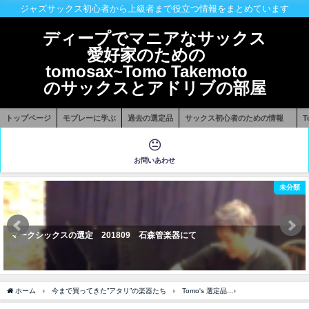
ジャズサックス初心者から上級者まで役立つ情報をまとめています
ディープでマニアなサックス
愛好家のための
tomosax~Tomo Takemoto
のサックスとアドリブの部屋
トップページ
モブレーに学ぶ
過去の選定品
サックス初心者のための情報
お問いあわせ
未分類
マークシックスの選定 201809 石森管楽器にて
ホーム
今まで買ってきた”アタリ”の楽器たち
Tomo's 選定品
Woodstone テナー