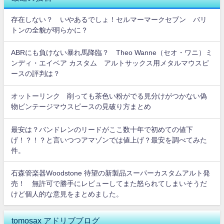
存在しない？ いやあるでしょ！セルマーマークセブン バリ
トンの全貌が明らかに？
ABRにも負けない暴れ馬降臨？ Theo Wanne（セオ・ワニ）ミ
ンディ・エイベア カスタム アルトサックス用メタルマウスピ
ースの評判は？
オットーリンク 削っても茶色い粉がでる見分けがつかない偽
物ビンテージマウスピースの見破り方まとめ
最安は？バンドレンのリードがここ数十年で初めての値下
げ！？！？と言いつつアマゾンでは値上げ？最安を調べてみた
件。
石森管楽器Woodstone 待望の新製品スーパーカスタムアルト発
売！ 無許可で勝手にレビューしてまた怒られてしまいそうだ
けど個人的な意見をまとめました。
tomosax アドリブブログ