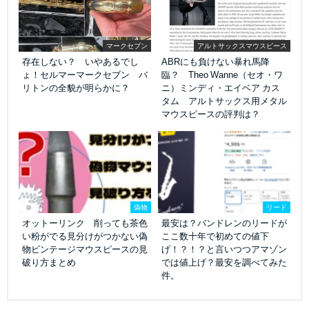
マークセブン
アルトサックスマウスピース
存在しない？ いやあるでし
ABRにも負けない暴れ馬降
ょ！セルマーマークセブン バ
臨？ Theo Wanne（セオ・ワ
リトンの全貌が明らかに？
ニ）ミンディ・エイベア カス
タム アルトサックス用メタル
マウスピースの評判は？
偽物
リード
オットーリンク 削っても茶色
最安は？バンドレンのリードが
い粉がでる見分けがつかない偽
ここ数十年で初めての値下
物ビンテージマウスピースの見
げ！？！？と言いつつアマゾン
破り方まとめ
では値上げ？最安を調べてみた
件。