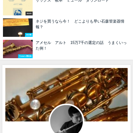
サックス 教本 ミュール ダウンロード
etude
ネジを買うなら今！ どこよりも早い石森管楽器情
報？
未分類
アメセル アルト 15万7千の選定の話 うまくいっ
た例！
Tomo's 選定品