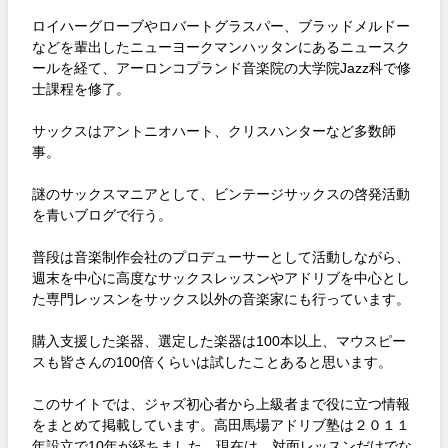
ロイハーグローブやロバートグラスパー、ブラッドメルドー
などを輩出したニューヨークマンハッタンにあるニュースク
ールを経て、アーロンコプランド音楽院の大学院Jazz科で修
士課程を修了。
サックスはアントニオハート、クリスハンターなど多数師
事。
謎のサックスマニアとして、ビンテージサックスの啓発活動
を青いブログで行う。
普段は音楽制作会社のプロデューサーとして活動しながら、
週末を中心に高度なサックスレッスンやアドリブを中心とし
た専門レッスンをサックス以外の音楽家にも行っています。
購入支援した楽器、選定した楽器は100本以上、マウスピー
スも皆さんの100倍くらいは試したことあると思います。
このサイトでは、ジャズ初心者から上級者まで役に立つ情報
をまとめて掲載しています。高田馬場アドリブ塾は２０１１
年設立で10年が経ちました。現在は、対面レッスンだけでな