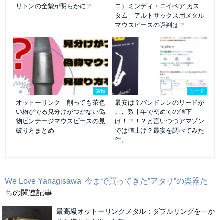
リトンの全貌が明らかに？
ニ）ミンディ・エイベア カス
タム アルトサックス用メタル
マウスピースの評判は？
偽物
リード
オットーリンク 削っても茶色
最安は？バンドレンのリードが
い粉がでる見分けがつかない偽
ここ数十年で初めての値下
物ビンテージマウスピースの見
げ！？！？と言いつつアマゾン
破り方まとめ
では値上げ？最安を調べてみた
件。
We Love Yanagisawa
,
今まで買ってきた”アタリ”の楽器た
ち
の関連記事
最高級オットーリンクメタル：ダブルリングを一か