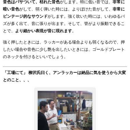
音色はパサついて、枯れた音色
がします。特に低い音では、
非常に
暗い音色
がして、弱く弾いた時には、よりぼけた音がして、
非常に
ビンテージ的なサウンド
がします。強く吹いた時には、いわゆるバ
ズが多く出て、音に張りが出ます。そして、管がより振動できるこ
とで、
より細かい表現が音に現れます
。
強く押したときには、ラッカーがある場合よりも弱くなるので、押
したい場合や音色に少し艶を出したいときには、ゴールドプレート
のネックを付けるといいでしょう。
「工場にて」 柳沢氏曰く、アンラッカーは納品に気を使うから大変
とのこと、、、