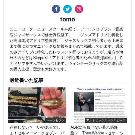
tomo
ニューヨーク ニュースクールを経て、アーロンコプランド音楽
院ジャズサックスで修士課程修了。 ジャズアドリブに特化し
た高田馬場アドリブ塾運営。 ジャズサックス初心者から上級者
まで役に立つマニアックな情報をまとめて掲載しています。週末
のみアドリブに特化したレッスンを行っておりますが、遠方や海
外の方などはSkypeや「アドリブ初心者のための特別講座」にて
アドリブを学んでいただけます。ヴィンテージサックスや現行品
の購入支援、選定も大好きです。
最近書いた記事
マークセブン
アルトサックスマウスピース
存在しない？ いやあるでし
ABRにも負けない暴れ馬降
ょ！セルマーマークセブン バ
臨？ Theo Wanne（セオ・ワ