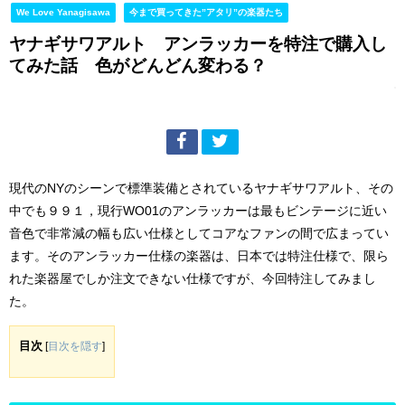
We Love Yanagisawa
今まで買ってきた”アタリ”の楽器たち
ヤナギサワアルト アンラッカーを特注で購入し
てみた話 色がどんどん変わる？
現代のNYのシーンで標準装備とされているヤナギサワアルト、その
中でも９９１，現行WO01のアンラッカーは最もビンテージに近い
音色で非常減の幅も広い仕様としてコアなファンの間で広まってい
ます。そのアンラッカー仕様の楽器は、日本では特注仕様で、限ら
れた楽器屋でしか注文できない仕様ですが、今回特注してみまし
た。
目次
[
目次を隠す
]