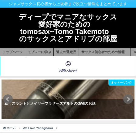
ジャズサックス初心者から上級者まで役立つ情報をまとめています
ディープでマニアなサックス
愛好家のための
tomosax~Tomo Takemoto
のサックスとアドリブの部屋
トップページ
モブレーに学ぶ
過去の選定品
サックス初心者のための情報
お問いあわせ
オットーリンク
続：スラントとメイヤーブラザーズアルトの偽物のお話
ホーム
We Love Yanagisawa
ヤナギサワアルト アンラッカーを特注で購入してみ