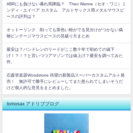
ABRにも負けない暴れ馬降臨？ Theo Wanne（セオ・ワニ）ミ
ンディ・エイベア カスタム アルトサックス用メタルマウスピ
ースの評判は？
オットーリンク 削っても茶色い粉がでる見分けがつかない偽
物ビンテージマウスピースの見破り方まとめ
最安は？バンドレンのリードがここ数十年で初めての値下
げ！？！？と言いつつアマゾンでは値上げ？最安を調べてみた
件。
石森管楽器Woodstone 待望の新製品スーパーカスタムアルト発
売！ 無許可で勝手にレビューしてまた怒られてしまいそうだ
けど個人的な意見をまとめました。
tomosax アドリブブログ