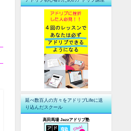
り
。
延べ数百人の方々をアドリブLifeに送
り込んだスクール
高田馬場 Jazzアドリブ塾