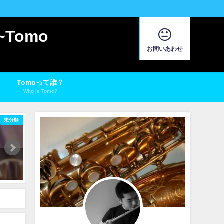
Tomo
お問いあわせ
Tomoって誰？
Who is Tomo?
未分類
1940年代のサックスのセッティングについて考える その３ マウス