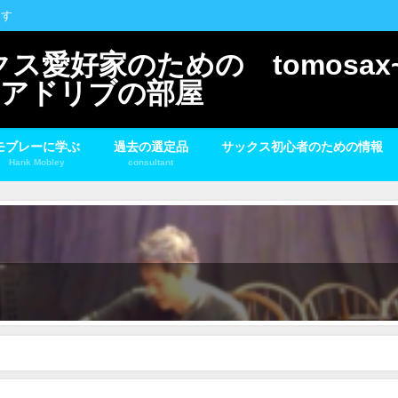
ます
愛好家のための tomosax~
スとアドリブの部屋
モブレーに学ぶ
過去の選定品
サックス初心者のための情報
Hank Mobley
consultant