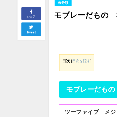
未分類
モブレーだもの 3
シェア
Tweet
目次
[
目次を隠す
]
モブレーだもの 
ツーファイブ メジ