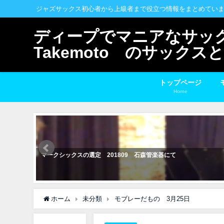
ジャズサックス初心者から上級者まで役立つ情報をまとめてい
ディープでマニアなサックス
Takemoto のサック
トップページ
Home
マークシックスの選定 201809 石森管楽器にて
ホーム
未分類
モブレーだもの 3月25日