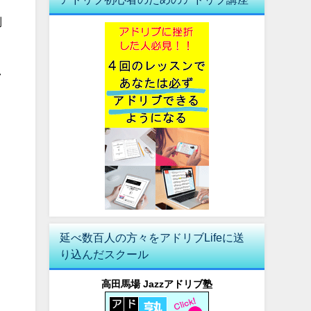
別
し
ィ
延べ数百人の方々をアドリブLifeに送
り込んだスクール
高田馬場 Jazzアドリブ塾