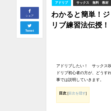
アドリブ
サックス 無料 教材
わかると簡単！ジ
シェア
リブ練習法伝授！
Tweet
アドリブしたい！ サックス
ドリブ初心者の方が、どうす
事では説明していきます。
目次
[
目次を隠す
]