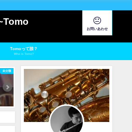
Tomo
お問いあわせ
Tomoって誰？
Who is Tomo?
未分類
もう迷わない！良く鳴るビンテージサックスリガチャーTop3