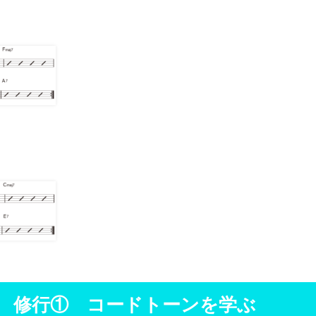
 修行① コードトーンを学ぶ