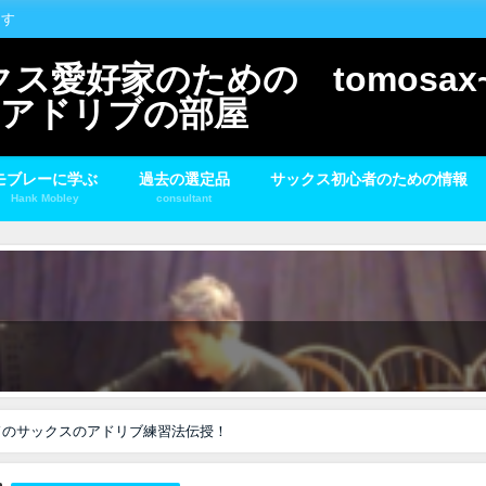
ます
愛好家のための tomosax~
スとアドリブの部屋
モブレーに学ぶ
過去の選定品
サックス初心者のための情報
Hank Mobley
consultant
ドのサックスのアドリブ練習法伝授！