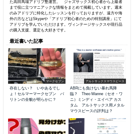
た高田馬場アドリブ塾運営。 ジャズサックス初心者から上級者
まで役に立つマニアックな情報をまとめて掲載しています。週末
のみアドリブに特化したレッスンを行っておりますが、遠方や海
外の方などはSkypeや「アドリブ初心者のための特別講座」にて
アドリブを学んでいただけます。ヴィンテージサックスや現行品
の購入支援、選定も大好きです。
最近書いた記事
マークセブン
アルトサックスマウスピース
存在しない？ いやあるでし
ABRにも負けない暴れ馬降
ょ！セルマーマークセブン バ
臨？ Theo Wanne（セオ・ワ
リトンの全貌が明らかに？
ニ）ミンディ・エイベア カス
タム アルトサックス用メタル
マウスピースの評判は？