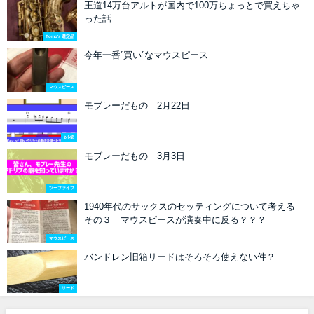
王道14万台アルトが国内で100万ちょっとで買えちゃ
った話
Tomo's 選定品
今年一番”買い”なマウスピース
マウスピース
モブレーだもの 2月22日
2小節
モブレーだもの 3月3日
ツーファイブ
1940年代のサックスのセッティングについて考える
その３ マウスピースが演奏中に反る？？？
マウスピース
バンドレン旧箱リードはそろそろ使えない件？
リード