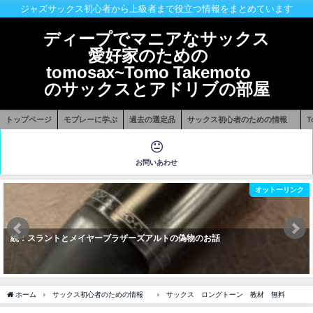
ジャズサックス初心者から上級者まで役立つ情報をまとめています
ディープでマニアなサックス
愛好家のための
tomosax~Tomo Takemoto
のサックスとアドリブの部屋
トップページ
モブレーに学ぶ
過去の選定品
サックス初心者のための情報
お問いあわせ
オットーリンク
続：スラントとメイヤーブラザーズアルトの偽物のお話
ホーム
サックス初心者のための情報
サックス ロングトーン 教材 無料