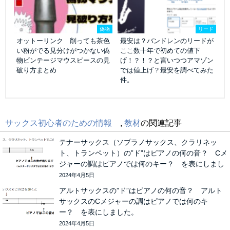
偽物
リード
オットーリンク 削っても茶色
最安は？バンドレンのリードが
い粉がでる見分けがつかない偽
ここ数十年で初めての値下
物ビンテージマウスピースの見
げ！？！？と言いつつアマゾン
破り方まとめ
では値上げ？最安を調べてみた
件。
サックス初心者のための情報
,
教材
の関連記事
テナーサックス（ソプラノサックス、クラリネッ
ト、トランペット）の”ド”はピアノの何の音？ Cメ
ジャーの調はピアノでは何のキー？ を表にしまし
た。
2024年4月5日
アルトサックスの”ド”はピアノの何の音？ アルト
サックスのCメジャーの調はピアノでは何のキ
ー？ を表にしました。
2024年4月5日