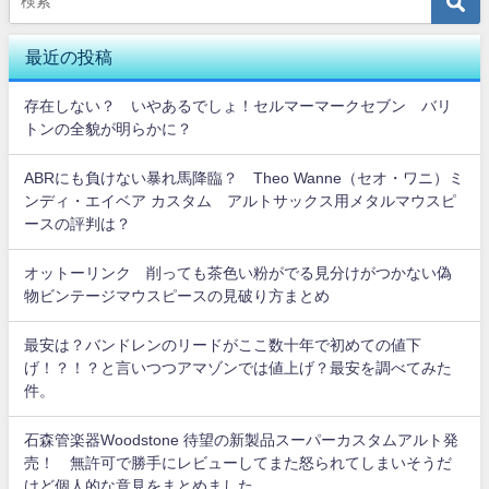
最近の投稿
存在しない？ いやあるでしょ！セルマーマークセブン バリ
トンの全貌が明らかに？
ABRにも負けない暴れ馬降臨？ Theo Wanne（セオ・ワニ）ミ
ンディ・エイベア カスタム アルトサックス用メタルマウスピ
ースの評判は？
オットーリンク 削っても茶色い粉がでる見分けがつかない偽
物ビンテージマウスピースの見破り方まとめ
最安は？バンドレンのリードがここ数十年で初めての値下
げ！？！？と言いつつアマゾンでは値上げ？最安を調べてみた
件。
石森管楽器Woodstone 待望の新製品スーパーカスタムアルト発
売！ 無許可で勝手にレビューしてまた怒られてしまいそうだ
けど個人的な意見をまとめました。